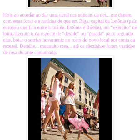
Hoje ao acordar ao dar uma geral nas notícias da net... me deparei
com estas fotos e a notícias de que em Riga,
capital da Letônia (país
europeu que fica entre Lituânia, Estônia e Rússia), um "exercito" de
loiras fizeram uma espécie de "desfile" ou "parada" para, segundo
elas, botar o sorriso novamente no rosto do povo local por conta da
recessã. Detal
he... muuuuito rosa... até os cãezinhos foram vestidos
de
rosa durante caminhada.