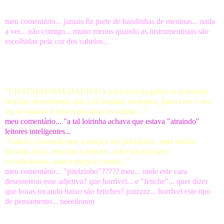
* bandinha de meninas... "quer entrar? só falta uma loira..."
meu comentário... jamais fiz parte de bandinhas de meninas... nada
a ver... não comigo... muito menos quando as instrumentistas são
escolhidas pela cor dos cabelos...
* postagens em um fórum de contrabaixo em relação a revista
baixo brasil... estavam falando de mim...
"UHAUHAUHAUHAUHA!A paciencia da galera ta acabando
hein!tao descobrindo que a tal loirinha simpatica, junto com o seu
cla so usaram o forum pra atrair as vitimas..."
meu comentário... "a tal loirinha achava que estava "atraindo"
leitores inteligentes...
"Galera...concordo que a moça é um pitelzinho...uma mulher
baixista..loira...entendo o fetiche...acho bacana tanto
cavalheirismo...mas a moça é casada..."
meu comentário... "pitelzinho"????? meu... onde este cara
desenterrou esse adjetivo? que horrível... e "fetiche"... quer dizer
que loiras tocando baixo são fetiches? putzzzz... horrível este tipo
de pensamento... neeeiinnnn
* conselho de um "amigo":