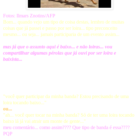
Fotos: Ilmars Znotins/AFP
Bom... quando vejo um tipo de coisa destas, lembro de muitas
coisas que já passei e passo por ser loira... tipo preconceito
mesmo... ou seja... jamais participaria de um evento assim...
mas já que o assunto aqui é baixo... e não loiras... vou
compartilhar algumas pérolas que já ouvi por ser loira e
baixista...
* convite para tocar em bandas... este é até repetitivo... acho
que já ouvi pelo menos uns 3 ou 4... não é piada, nem
brincadeira... é sério mesmo... e os convites são verdadeiros...
"você quer participar da minha banda? Estou precisando de uma
loira tocando baixo..."
ou...
"ah... você quer tocar na minha banda? Só de ter uma loira tocando
baixo lá já vai atrair um monte de gente..."
meu comentário...
como assim????
Que tipo de banda é essa????
PQP