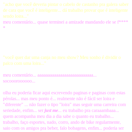
"acho que você deveria pintar o cabelo de castanho pra galera saber
de cara que você é inteligente... dá trabalho provar que é inteligente
sendo loira..."
meu
comentário... quase terminei a amizade mandando ele se f****
*
* num festival de baixo... um baixista super conceituado...
super conhecido... enfim... vira pra mim e diz bem sério e com
insistencia:
"você quer dar uma canja no meu show? Meu sonho é dividir o
palco com uma loira..."
meu
comentário... aaaaaaaaaaaaaaaaaaaaaaaaaaa...
socoooroooooo...
olha eu poderia ficar aqui escrevendo paginas e paginas com estas
pérolas... mas meu ponto é... realmente não é fácil ser loira e
"diferente" ... não fazer o tipo "loira" mas seguir uma carreira com
seriedade, enfim... ser
just me
... eu trabalho pra caraaambaaa...
quem acompanha meu dia a dia sabe o quanto eu trabalho...
trabalho, faço esportes, nado, corro, ando de bike regularmente,
saio com os amigos pra beber, falo bobagens, enfim... poderia ser